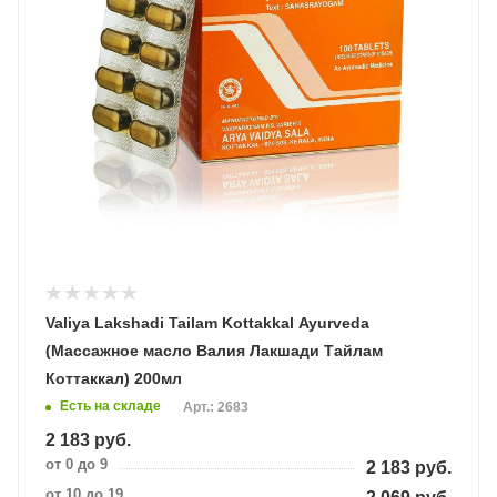
Valiya Lakshadi Tailam Kottakkal Ayurveda
(Массажное масло Валия Лакшади Тайлам
Коттаккал) 200мл
Есть на складе
Арт.: 2683
2 183
руб.
от 0 до 9
2 183
руб.
от 10 до 19