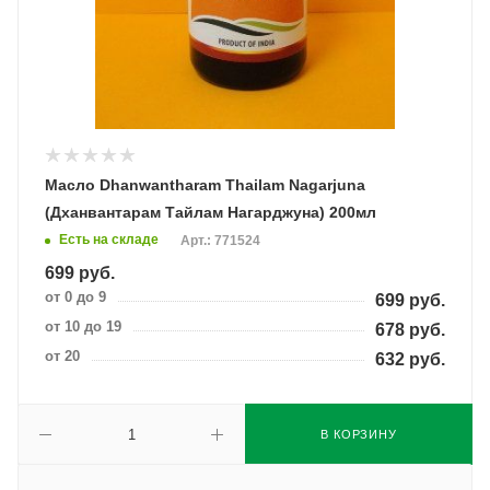
Масло Dhanwantharam Thailam Nagarjuna
(Дханвантарам Тайлам Нагарджуна) 200мл
Есть на складе
Арт.: 771524
699
руб.
от 0 до 9
699
руб.
от 10 до 19
678
руб.
от 20
632
руб.
В КОРЗИНУ