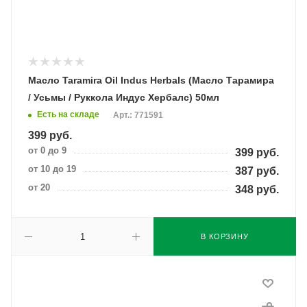
Масло Taramira Oil Indus Herbals (Масло Тарамира
/ Усьмы / Руккола Индус Хербалс) 50мл
Есть на складе
Арт.: 771591
399
руб.
от 0 до 9
399
руб.
от 10 до 19
387
руб.
от 20
348
руб.
В КОРЗИНУ