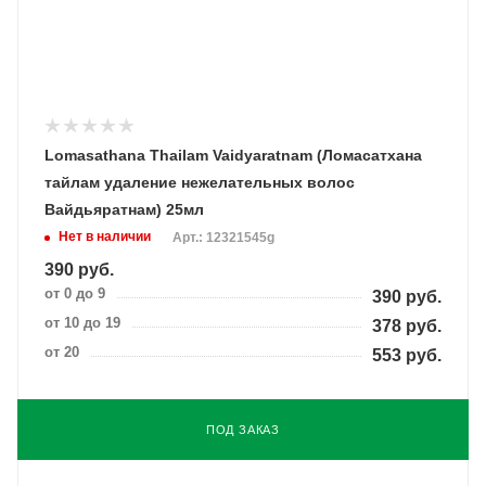
Lomasathana Thailam Vaidyaratnam (Ломасатхана
тайлам удаление нежелательных волос
Вайдьяратнам) 25мл
Нет в наличии
Арт.: 12321545g
390
руб.
от 0 до 9
390
руб.
от 10 до 19
378
руб.
от 20
553
руб.
ПОД ЗАКАЗ