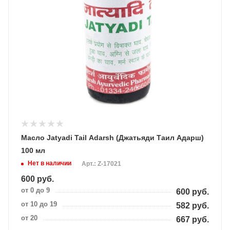
Масло Jatyadi Tail Adarsh (Джатьяди Таил Адарш)
100 мл
Нет в наличии
Арт.: Z-17021
600
руб.
от 0 до 9
600
руб.
от 10 до 19
582
руб.
от 20
667
руб.