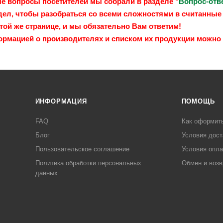
е вопросы посетителей мы собрали в разделе "
Вопрос-отв
здел, чтобы разобраться со всеми сложностями в считанные
 той же странице, и мы обязательно Вам ответим!
формацией о производителях и списком их продукции можно 
ИНФОРМАЦИЯ
ПОМОЩЬ
FAQ
Как оформить
Блог
Условия дост
Пользовательское соглашение
Условия опл
Политика обработки персональных
Обмен и возв
данных