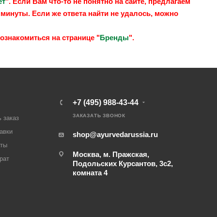
ет
". Если Вам что-то не понятно на сайте, предлагаем
 минуты. Если же ответа найти не удалось, можно
ознакомиться на странице "
Бренды
".
+7 (495) 988-43-44
ЗАКАЗАТЬ ЗВОНОК
 заказ
авки
shop@ayurvedarussia.ru
аты
Москва, м. Пражская,
рат
Подольских Курсантов, 3с2,
комната 4