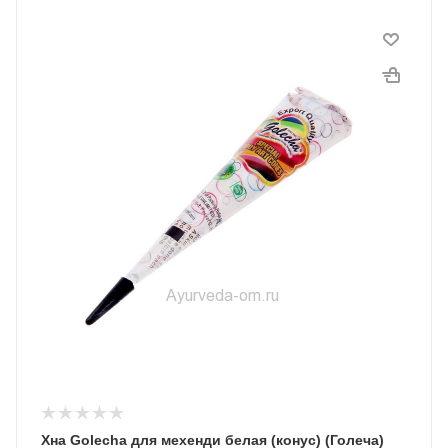
Хна Golecha для мехенди белая (конус) (Голеча)