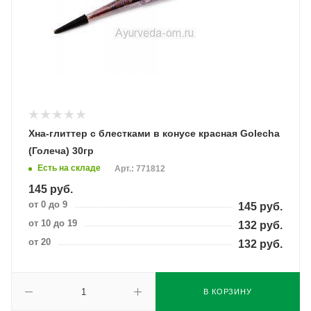
Хна-глиттер с блестками в конусе красная Golecha
(Голеча) 30гр
Есть на складе
Арт.: 771812
145
руб.
от 0 до 9
145
руб.
от 10 до 19
132
руб.
от 20
132
руб.
В КОРЗИНУ