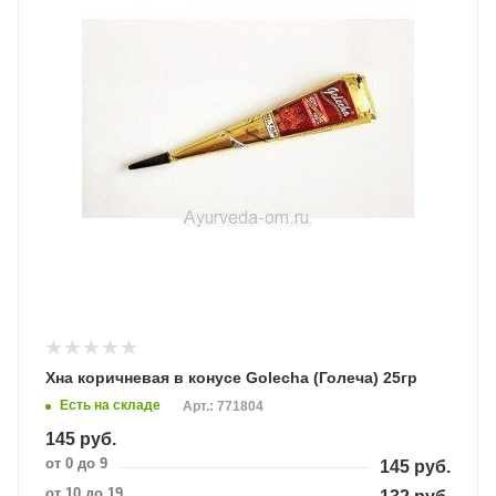
Хна коричневая в конусе Golecha (Голеча) 25гр
Есть на складе
Арт.: 771804
145
руб.
от 0 до 9
145
руб.
от 10 до 19