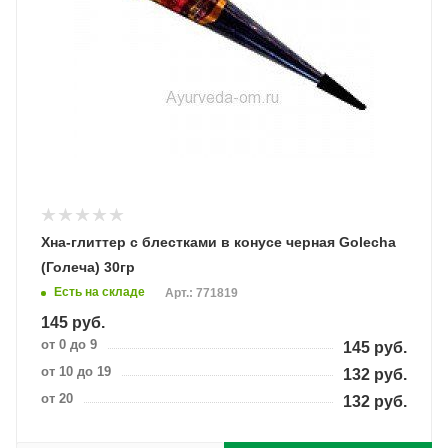
Хна-глиттер с блестками в конусе черная Golecha
(Голеча) 30гр
Есть на складе
Арт.: 771819
145
руб.
от 0 до 9
145
руб.
от 10 до 19
132
руб.
от 20
132
руб.