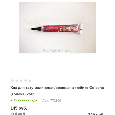
Хна для тату малиновая/розовая в тюбике Golecha
(Голеча) 25гр
Есть на складе
Арт.: 771800
145
руб.
от 0 до 9
145
руб.