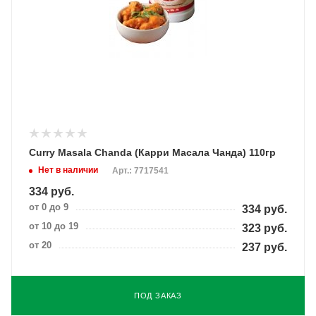
Curry Masala Chanda (Карри Масала Чанда) 110гр
Нет в наличии
Арт.: 7717541
334
руб.
от 0 до 9
334
руб.
от 10 до 19
323
руб.
от 20
237
руб.
ПОД ЗАКАЗ