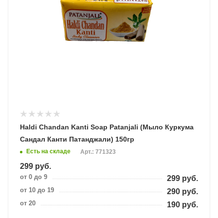
Haldi Chandan Kanti Soap Patanjali (Мыло Куркума
Сандал Канти Патанджали) 150гр
Есть на складе
Арт.: 771323
299
руб.
от 0 до 9
299
руб.
от 10 до 19
290
руб.
от 20
190
руб.