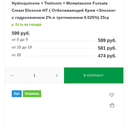
Hydroquinone + Tretinoin + Mometasone Furoate
Cream Elosone-HT ( Отбеливающий Крем «Элозон»
с гидрохиноном 2% и третиноином 0.025%) 25гр
Есть на складе
599
руб.
от 0 до 9
599
руб.
от 10 до 19
581
руб.
от 20
474
руб.
В КОРЗИНУ
Хит
Новинка