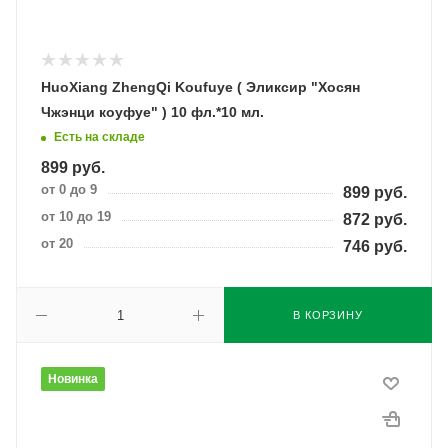
HuoXiang ZhengQi Koufuye ( Эликсир "Хосян
Чжэнци коуфуе" ) 10 фл.*10 мл.
Есть на складе
899
руб.
от 0 до 9
899
руб.
от 10 до 19
872
руб.
от 20
746
руб.
В КОРЗИНУ
Новинка