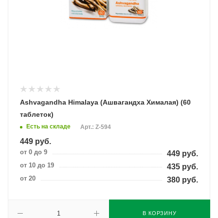
Ashvagandha Himalaya (Ашвагандха Хималая) (60
таблеток)
Есть на складе
Арт.: Z-594
449
руб.
от 0 до 9
449
руб.
от 10 до 19
435
руб.
от 20
380
руб.
В КОРЗИНУ