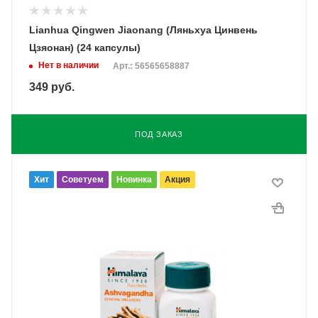
Lianhua Qingwen Jiaonang (Ляньхуа Цинвень
Цзяонан) (24 капсулы)
Нет в наличии
Арт.: 56565658887
349
руб.
ПОД ЗАКАЗ
Хит
Советуем
Новинка
Акция