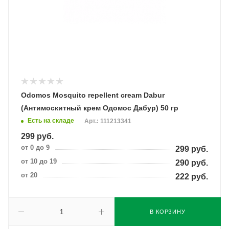
Odomos Mosquito repellent cream Dabur
(Антимоскитный крем Одомос Дабур) 50 гр
Есть на складе
Арт.: 111213341
299
руб.
от 0 до 9
299
руб.
от 10 до 19
290
руб.
от 20
222
руб.
В КОРЗИНУ