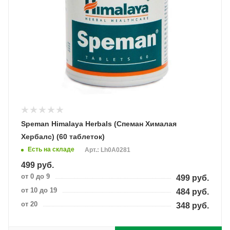
Speman Himalaya Herbals (Спеман Хималая
Хербалс) (60 таблеток)
Есть на складе
Арт.: Lh0A0281
499
руб.
от 0 до 9
499
руб.
от 10 до 19
484
руб.
от 20
348
руб.