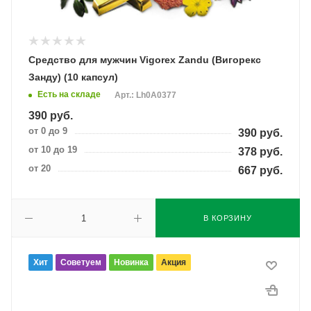
Средство для мужчин Vigorex Zandu (Вигорекс
Занду) (10 капсул)
Есть на складе
Арт.: Lh0A0377
390
руб.
от 0 до 9
390
руб.
от 10 до 19
378
руб.
от 20
667
руб.
В КОРЗИНУ
Хит
Советуем
Новинка
Акция