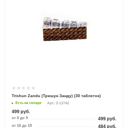
Trishun Zandu (Тришун Занду) (30 таблеток)
Есть на складе
Арт.: Z-13742
499
руб.
от 0 до 9
499
руб.
от 10 до 19
484
руб.