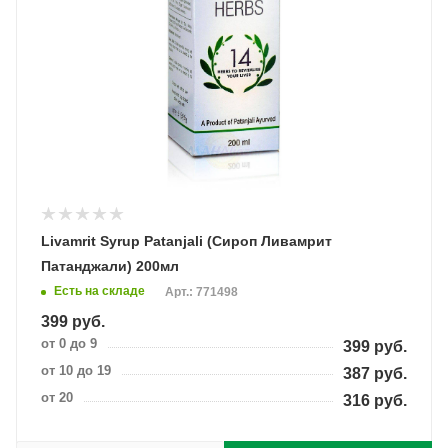
Livamrit Syrup Patanjali (Сироп Ливамрит
Патанджали) 200мл
Есть на складе
Арт.: 771498
399
руб.
от 0 до 9
399
руб.
от 10 до 19
387
руб.
от 20
316
руб.