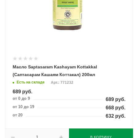
Масло Saptasaram Kashayam Kottakkal
(Саптасарам Кашаям Коттакал) 200мл
Есть на складе
Арт.: 771232
689
руб.
от 0 до 9
689
руб.
от 10 до 19
668
руб.
от 20
632
руб.
В КОРЗИНУ