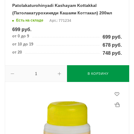
Patolakaturohinyadi Kashayam Kottakkal
(Патолакатурохиняди Кашаям Коттакал) 200мл
Есть на складе
Арт.: 771234
699
руб.
от 0 до 9
699
руб.
от 10 до 19
678
руб.
от 20
748
руб.
В КОРЗИНУ