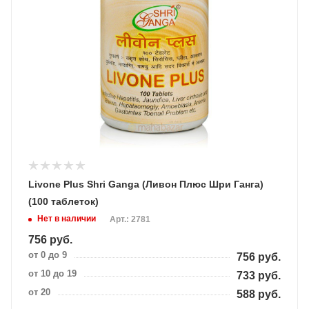
Livone Plus Shri Ganga (Ливон Плюс Шри Ганга)
(100 таблеток)
Нет в наличии
Арт.: 2781
756
руб.
от 0 до 9
756
руб.
от 10 до 19
733
руб.
от 20
588
руб.