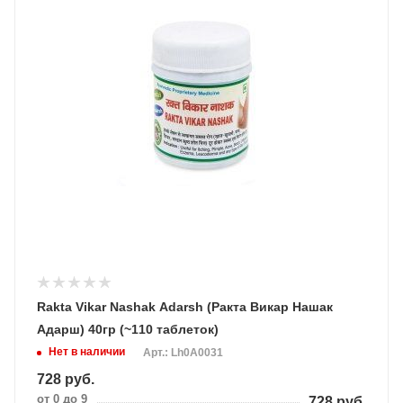
Rakta Vikar Nashak Adarsh (Ракта Викар Нашак
Адарш) 40гр (~110 таблеток)
Нет в наличии
Арт.: Lh0A0031
728
руб.
от 0 до 9
728
руб.