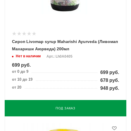
Сироп Livomap syrup Maharishi Ayurveda (Ливомап
Махариши Аюрведа) 200мл
Нет в наличии
Арт.: Lh0A0405
699
руб.
от 0 до 9
699
руб.
от 10 до 19
678
руб.
от 20
948
руб.
ПОД ЗАКАЗ