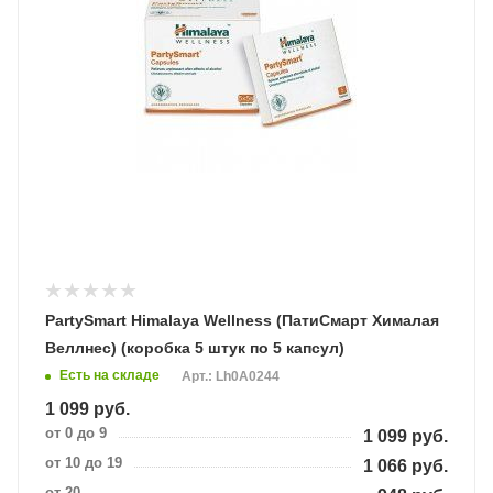
PartySmart Himalaya Wellness (ПатиСмарт Хималая
Веллнес) (коробка 5 штук по 5 капсул)
Есть на складе
Арт.: Lh0A0244
1 099
руб.
от 0 до 9
1 099
руб.
от 10 до 19
1 066
руб.
от 20