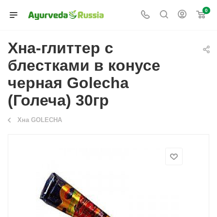
0
Хна-глиттер с
блестками в конусе
черная Golecha
(Голеча) 30гр
Хна GOLECHA